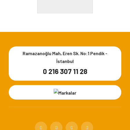
WC FIRÇASI & CAM
TUTUCU
Ramazanoğlu Mah, Eren Sk. No:1 Pendik -
İstanbul
0 216 307 11 28