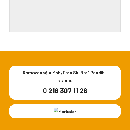
Ürün Kodu: GLF-C-1030
Ürün Kodu: GLF-C-1031
KAĞIT HAVLULUK
CAMLI WC FIRÇASI
Ramazanoğlu Mah, Eren Sk. No:1 Pendik -
İstanbul
0 216 307 11 28